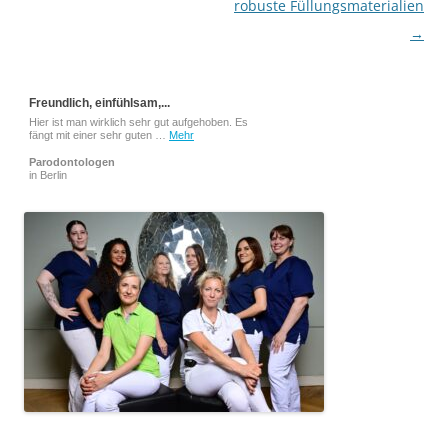
navigation
robuste Füllungsmaterialien
→
Freundlich, einfühlsam,...
Hier ist man wirklich sehr gut aufgehoben. Es
fängt mit einer sehr guten …
Mehr
Parodontologen
in Berlin