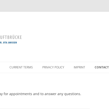
Skip
to
CURRENT TERMS
PRIVACY POLICY
IMPRINT
CONTACT
content
AL TOOTH CLEANING
ERVATION
ay for appointments and to answer any questions.
LOGY / GUM