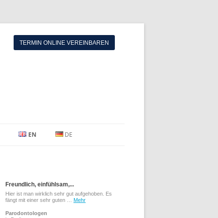
TERMIN ONLINE VEREINBAREN
EN
DE
Freundlich, einfühlsam,...
Hier ist man wirklich sehr gut aufgehoben. Es
fängt mit einer sehr guten …
Mehr
Parodontologen