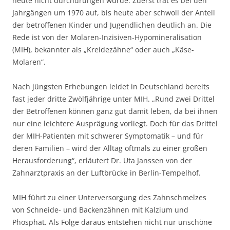
heute nicht durchdrungen wurde. Zuerst trat es bei den
Jahrgängen um 1970 auf, bis heute aber schwoll der Anteil
der betroffenen Kinder und Jugendlichen deutlich an. Die
Rede ist von der Molaren-Inzisiven-Hypomineralisation
(MIH), bekannter als „Kreidezähne“ oder auch „Käse-
Molaren“.
Nach jüngsten Erhebungen leidet in Deutschland bereits
fast jeder dritte Zwölfjährige unter MIH. „Rund zwei Drittel
der Betroffenen können ganz gut damit leben, da bei ihnen
nur eine leichtere Ausprägung vorliegt. Doch für das Drittel
der MIH-Patienten mit schwerer Symptomatik – und für
deren Familien – wird der Alltag oftmals zu einer großen
Herausforderung“, erläutert Dr. Uta Janssen von der
Zahnarztpraxis an der Luftbrücke in Berlin-Tempelhof.
MIH führt zu einer Unterversorgung des Zahnschmelzes
von Schneide- und Backenzähnen mit Kalzium und
Phosphat. Als Folge daraus entstehen nicht nur unschöne