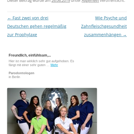
Dieser Beitrag wurde am
26.06.2019
unter
Allgemein
veröffentlicht.
Beitragsnavigation
←
Fast zwei von drei
Wie Psyche und
Deutschen gehen regelmäßig
Zahnfleischgesundheit
zur Prophylaxe
zusammenhängen
→
Freundlich, einfühlsam,...
Hier ist man wirklich sehr gut aufgehoben. Es
fängt mit einer sehr guten …
Mehr
Parodontologen
in Berlin