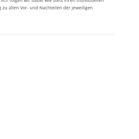
ich folgen wir dabei wie stets Ihren individuellen
RAPIE
zu allen Vor- und Nachteilen der jeweiligen
AGNOSTIK
NDLUNG
/
LBEHANDLUNGEN
NTGENDIAGNOSTIK
LAUFBEREITUNG