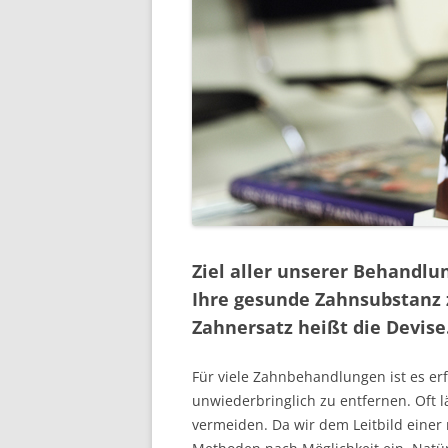
ZAHNFLEISC
KARIESTHERA
NATÜRLICHE 
INDIVIDUELL
FÜLLUNGEN
KRONEN
BRÜCKEN
Ziel aller unserer Behandlu
ADHÄSIVTECH
Ihre gesunde Zahnsubstanz 
Zahnersatz heißt die Devise
KOFFERDAM
PROTHETIK
Für viele Zahnbehandlungen ist es er
unwiederbringlich zu entfernen. Oft 
IMPLANTATPR
vermeiden. Da wir dem Leitbild einer