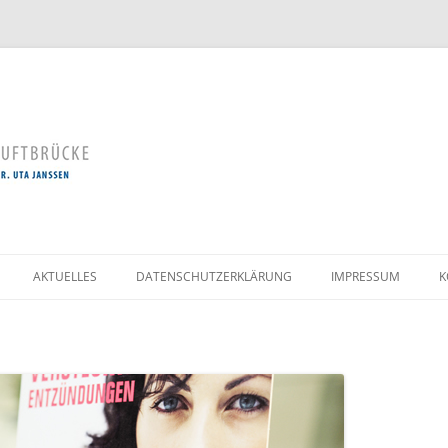
Zum
Inhalt
AKTUELLES
DATENSCHUTZERKLÄRUNG
IMPRESSUM
K
springen
LLE
UNG
OGIE /