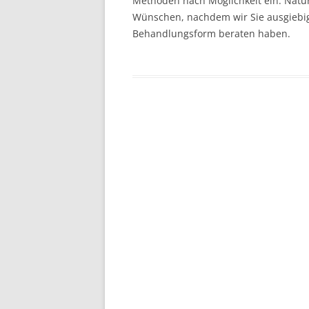
Methoden nach Möglichkeit ein. Natürl
SCHIENENTHE
Wünschen, nachdem wir Sie ausgiebig 
FUNKTIONSDI
Behandlungsform beraten haben.
KINDERBEHA
ENDODONTIE 
WURZELKANA
DIGITALE RÖ
ENDOMETRIE
MASCHINELLE
WURZELKANA