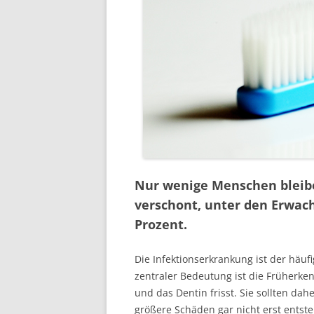
ZAHNFLEISC
KARIESTHERA
NATÜRLICHE 
INDIVIDUELL
FÜLLUNGEN
KRONEN
BRÜCKEN
Nur wenige Menschen bleibe
verschont, unter den Erwach
ADHÄSIVTECH
Prozent.
KOFFERDAM
Die Infektionserkrankung ist der häu
PROTHETIK
zentraler Bedeutung ist die Früherke
IMPLANTATPR
und das Dentin frisst. Sie sollten d
größere Schäden gar nicht erst entste