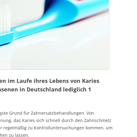
HBEHANDLUNGEN
PIE
ÄSTHETIK
ER ZAHNERSATZ
n im Laufe ihres Lebens von Karies
senen in Deutschland lediglich 1
NIK
figste Grund für Zahnersatzbehandlungen. Von
nnung, das Karies sich schnell durch den Zahnschmelz
OTHETIK
aher regelmäßig zu Kontrolluntersuchungen kommen, um
hen zu lassen.