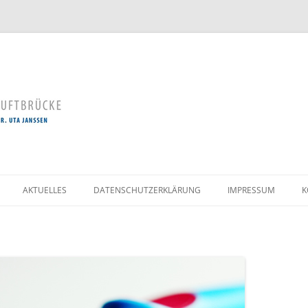
Zum
Inhalt
AKTUELLES
DATENSCHUTZERKLÄRUNG
IMPRESSUM
K
springen
LLE
UNG
OGIE /