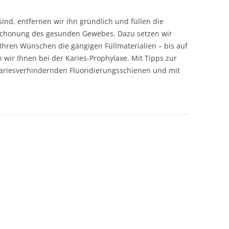
RAPIE
ind, entfernen wir ihn gründlich und füllen die
AGNOSTIK
Schonung des gesunden Gewebes. Dazu setzen wir
NDLUNG
hren Wünschen die gängigen Füllmaterialien – bis auf
 wir Ihnen bei der Karies-Prophylaxe. Mit Tipps zur
/
kariesverhindernden Fluoridierungsschienen und mit
LBEHANDLUNGEN
NTGENDIAGNOSTIK
LAUFBEREITUNG