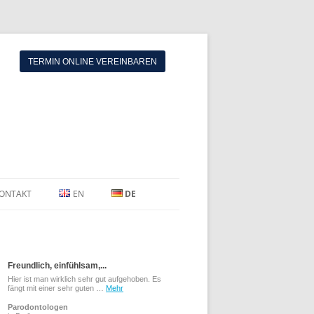
TERMIN ONLINE VEREINBAREN
ONTAKT
EN
DE
Freundlich, einfühlsam,...
Hier ist man wirklich sehr gut aufgehoben. Es
fängt mit einer sehr guten …
Mehr
Parodontologen