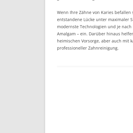
SCHIENENTHE
Wenn Ihre Zähne von Karies befallen s
FUNKTIONSDI
entstandene Lücke unter maximaler 
KINDERBEHA
modernste Technologien und je nach I
Amalgam – ein. Darüber hinaus helfen
ENDODONTIE 
heimischen Vorsorge, aber auch mit 
WURZELKANA
professioneller Zahnreinigung.
DIGITALE RÖ
ENDOMETRIE
MASCHINELLE
WURZELKANA