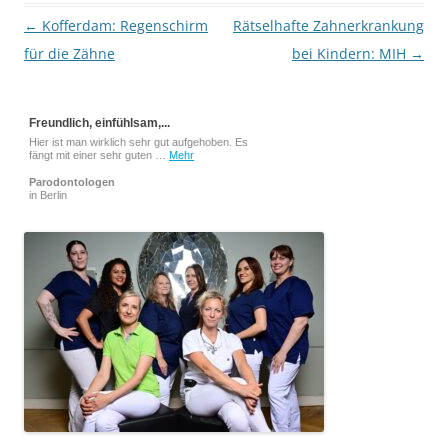
Beitragsnavigation
←
Kofferdam: Regenschirm
Rätselhafte Zahnerkrankung
für die Zähne
bei Kindern: MIH
→
Freundlich, einfühlsam,...
Hier ist man wirklich sehr gut aufgehoben. Es
fängt mit einer sehr guten …
Mehr
Parodontologen
in Berlin